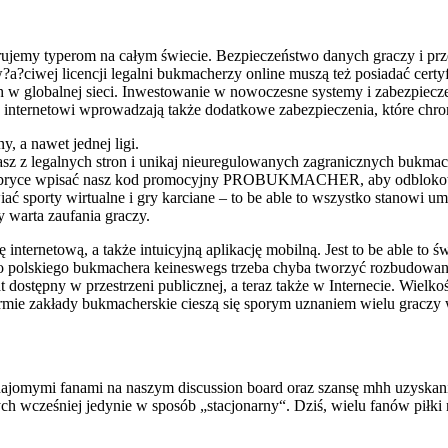
oferujemy typerom na całym świecie. Bezpieczeństwo danych graczy i p
?ciwej licencji legalni bukmacherzy online muszą też posiadać certyf
w globalnej sieci. Inwestowanie w nowoczesne systemy i zabezpieczeni
ernetowi wprowadzają także dodatkowe zabezpieczenia, które chronią
, a nawet jednej ligi.
tasz z legalnych stron i unikaj nieuregulowanych zagranicznych bukma
j rubryce wpisać nasz kod promocyjny PROBUKMACHER, aby odblokowa
awiać sporty wirtualne i gry karciane – to be able to wszystko stanowi 
y warta zaufania graczy.
ę internetową, a także intuicyjną aplikację mobilną. Jest to be able t
o polskiego bukmachera keineswegs trzeba chyba tworzyć rozbudowan
ostępny w przestrzeni publicznej, a teraz także w Internecie. Wielko
tformie zakłady bukmacherskie cieszą się sporym uznaniem wielu graczy
omymi fanami na naszym discussion board oraz szansę mhh uzyskanie r
ych wcześniej jedynie w sposób „stacjonarny“. Dziś, wielu fanów piłk