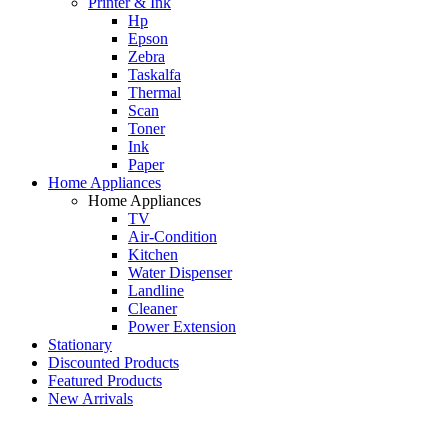
Printer & Ink
Hp
Epson
Zebra
Taskalfa
Thermal
Scan
Toner
Ink
Paper
Home Appliances
Home Appliances
TV
Air-Condition
Kitchen
Water Dispenser
Landline
Cleaner
Power Extension
Stationary
Discounted Products
Featured Products
New Arrivals