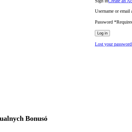
Sign in
Create an A
Username or email 
Password
*
Require
Log in
Lost your password
ualnych Bonusó