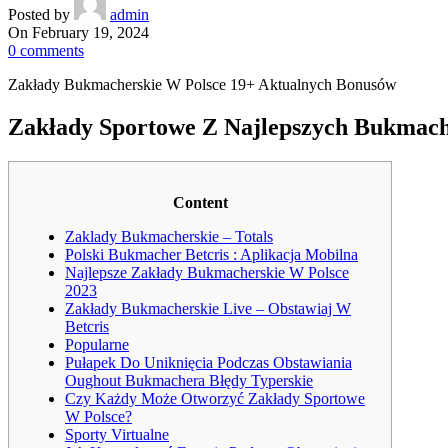
Posted by
admin
On February 19, 2024
0
comments
Zakłady Bukmacherskie W Polsce 19+ Aktualnych Bonusów
Zakłady Sportowe Z Najlepszych Bukmac
Content
Zaklady Bukmacherskie – Totals
Polski Bukmacher Betcris : Aplikacja Mobilna
Najlepsze Zakłady Bukmacherskie W Polsce
2023
Zakłady Bukmacherskie Live – Obstawiaj W
Betcris
Popularne
Pułapek Do Uniknięcia Podczas Obstawiania
Oughout Bukmachera Błędy Typerskie
Czy Każdy Może Otworzyć Zakłady Sportowe
W Polsce?
Sporty Virtualne