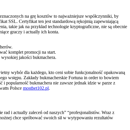
rzeznaczonych na grę kosztów to najważniejsze współczynniki, by
ikat SSL. Certyfikat ten jest standardową rękojmią zapewniającą
a, takie jak na przykład technologie kryptograficzne, nie są obecnie
ce graczy i actually ich konta.
cherów.
ć komplet promocji na start.
um wysokiej jakości bukmachera.
o świetny wybór dla każdego, kto ceni sobie funkcjonalność opakowaną
ego wstępu. Zakłady bukmacherskie Fortuna in order to bowiem
ść i popularność bukmachera nie zawsze jednak idzie w parze z
 watts Polsce
mostbet102.pl
.
ad i actually zaleceń od naszych” “profesjonalistów. Wraz z
i nożnej chce spróbować swoich sił w wytypowaniu rezultatów