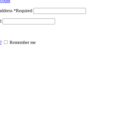
ccount
address
*
Required
d
0
Wishlist
0
items
$
0.0
?
Remember me