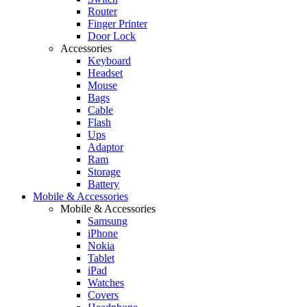
Router
Finger Printer
Door Lock
Accessories
Keyboard
Headset
Mouse
Bags
Cable
Flash
Ups
Adaptor
Ram
Storage
Battery
Mobile & Accessories
Mobile & Accessories
Samsung
iPhone
Nokia
Tablet
iPad
Watches
Covers