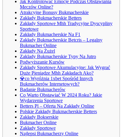
Jak Kontrolować Emocje Podczas Obstawiania
Meczów Online?
Atrakcyjne Bonusy Bukmacherskie
Zakłady Bukmacherskie Betters
Zakłady Sportowe Mhh Tradycyjne Dyscypliny
Sportowe
Zakłady Bukmacherskie Na F1
Zakłady Bukmacherskie Betcris – Legalny
Bukmacher Online
Zakłady Na Żużel
Zaklady Bukmacherskie Typy Na Jutro
Podwyższanie Kursów
Zakłady Sportowe Akumulacyjne: Jak Wygrać
Duże Pieniądze Mhh Zakładach Ako?
💎co Wyróżnia 1xbet Spośród Innych
Bukmacherów Internetowych?
Badanie Bukmacherów
Co Warto Obstawiać W 2024 Roku? Jakie
Wydarzenia Sportowe
Betters Pl – Oferta Na Zakłady Online
Polskie Zakłady Bukmacherskie Betters
Zakłady Bokserskie
Bukmacher Online
Zakłady Sportowe
Najlepsi Bukmacherzy Online