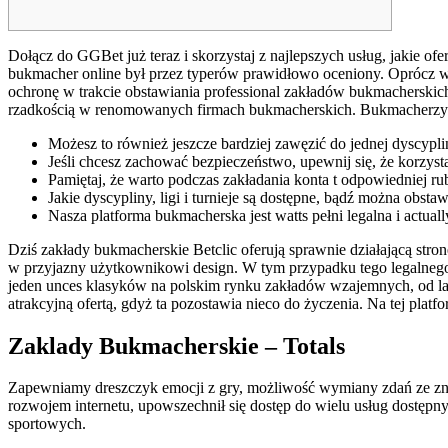
Dołącz do GGBet już teraz i skorzystaj z najlepszych usług, jakie 
bukmacher online był przez typerów prawidłowo oceniony. Oprócz w?a
ochronę w trakcie obstawiania professional zakładów bukmacherskich 
rzadkością w renomowanych firmach bukmacherskich. Bukmacherzy int
Możesz to również jeszcze bardziej zawęzić do jednej dyscypliny
Jeśli chcesz zachować bezpieczeństwo, upewnij się, że korzys
Pamiętaj, że warto podczas zakładania konta t odpowiednie
Jakie dyscypliny, ligi i turnieje są dostępne, bądź można obst
Nasza platforma bukmacherska jest watts pełni legalna i actuall
Dziś zakłady bukmacherskie Betclic oferują sprawnie działającą stron
w przyjazny użytkownikowi design. W tym przypadku tego legalneg
jeden unces klasyków na polskim rynku zakładów wzajemnych, od lat d
atrakcyjną ofertą, gdyż ta pozostawia nieco do życzenia. Na tej pla
Zaklady Bukmacherskie – Totals
Zapewniamy dreszczyk emocji z gry, możliwość wymiany zdań ze znaj
rozwojem internetu, upowszechnił się dostęp do wielu usług dostępn
sportowych.