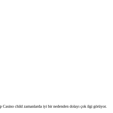
Up Casino child zamanlarda iyi bir nedenden dolayı çok ilgi görüyor.