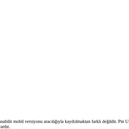
nabilir mobil versiyonu aracılığıyla kaydolmaktan farklı değildir. Pin 
ardır.