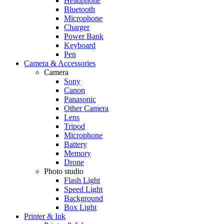
Headphone
Bluetooth
Microphone
Charger
Power Bank
Keyboard
Pen
Camera & Accessories
Camera
Sony
Canon
Panasonic
Other Camera
Lens
Tripod
Microphone
Battery
Memory
Drone
Photo studio
Flash Light
Speed Light
Background
Box Light
Printer & Ink