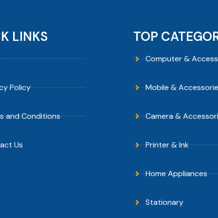
K LINKS
TOP CATEGOR
p
Computer & Access
cy Policy
Mobile & Accessori
s and Conditions
Camera & Accessor
act Us
Printer & Ink
Home Appliances
Stationary