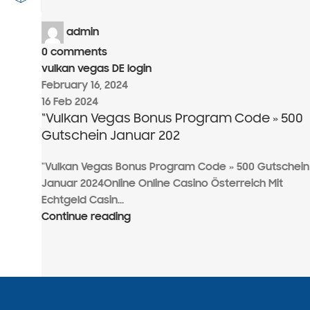
admin
0
comments
vulkan vegas DE login
February 16, 2024
16 Feb 2024
“Vulkan Vegas Bonus Program Code » 500
Gutschein Januar 202
"Vulkan Vegas Bonus Program Code » 500 Gutschein
Januar 2024Online Online Casino Österreich Mit
Echtgeld Casin...
Continue reading