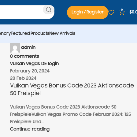
0
Login / Register
$
0.
onary
Featured Products
New Arrivals
admin
0
comments
vulkan vegas DE login
February 20, 2024
20 Feb 2024
Vulkan Vegas Bonus Code 2023 Aktionscode
50 Freispiel
Vulkan Vegas Bonus Code 2023 Aktionscode 50
FreispieleVulkan Vegas Promo Code Februar 2024: 125
Freispiele Und...
Continue reading