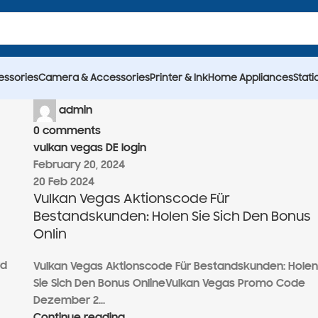
essories
Camera & Accessories
Printer & Ink
Home Appliances
Stati
admin
0
comments
vulkan vegas DE login
February 20, 2024
20 Feb 2024
Vulkan Vegas Aktionscode Für
Bestandskunden: Holen Sie Sich Den Bonus
Onlin
rd
Vulkan Vegas Aktionscode Für Bestandskunden: Holen
Sie Sich Den Bonus OnlineVulkan Vegas Promo Code
Dezember 2...
Continue reading